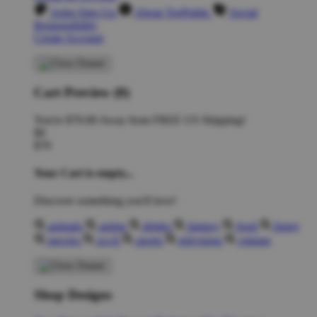
Artist Sign Up
About TeePublic
Social
Responsibility
Create Account
Cart Preview (0)
You're
$70.00
Away from
FREE US Shipping!
$0
$70
Your Cart is empty...
Discover something you'll love!
animals
anime
drinks
fantasy
food
funny
movies
sci-fi
sports
television
vintage
Shop Designs