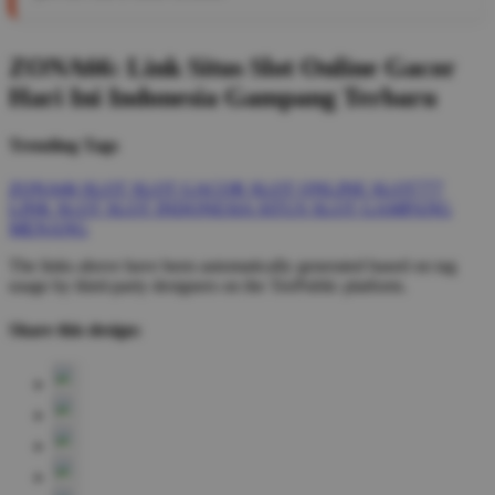
ZONA66: Link Situs Slot Online Gacor
Hari Ini Indonesia Gampang Terbaru
Trending Tags
ZONA66
SLOT
SLOT GACOR
SLOT ONLINE
SLOT777
LINK SLOT
SLOT INDONESIA
SITUS SLOT GAMPANG
MENANG
The links above have been automatically generated based on tag
usage by third-party designers on the TeePublic platform.
Share this design: