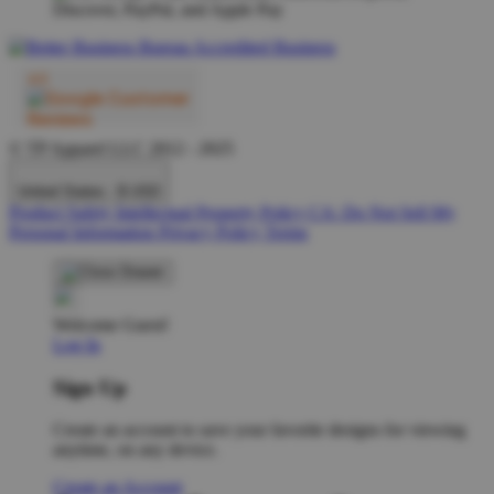
© TP Apparel LLC 2012 - 2025
United States - $ USD
Product Safety
Intellectual Property Policy
CA: Do Not Sell My
Personal Information
Privacy Policy
Terms
Welcome Guest!
Log In
Sign Up
Create an account to save your favorite designs for viewing
anytime, on any device.
Create an Account