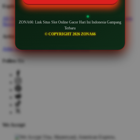
Explore
All Designs
Content Directory
Featured Artists
Newest Designers
ZONA66: Link Situs Slot Online Gacor Hari Ini Indonesia Gampang
Newest ZONA66
Tag Directory
Terbaru
© COPYRIGHT 2026 ZONA66
Artists
Artist Signup
Design Guide
TeePublic Blog
Follow Us
We Accept