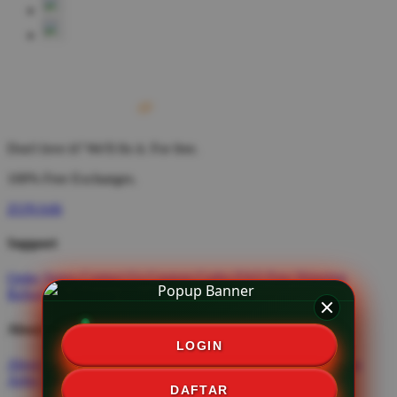
Don't love it? We'll fix it. For free.
100% Free Exchanges.
ZONA66
Support
Order Status
Contact Us
Coupon Codes
FAQ
Free Shipping
Refunds & Returns
Shipping Info
Size Chart
About Us
LOGIN
About Us
Accessibility
Create a Dashery Store
Careers
Hire an
Artist
Social Responsibility
TeePublic Reviews
DAFTAR