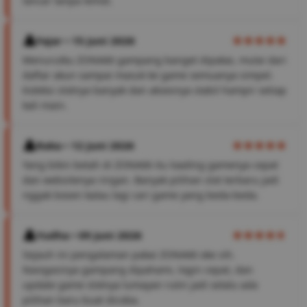
lancar tanpa lemot.
Fajar • 15 Juni 2026
Menurutku ZONA66 gampang banget dipakai, mulai dari
daftar akun sampai masuk ke game semuanya simpel.
Koleksi slotnya banyak dan aksesnya stabil hampir setiap
kali main.
Raka • 12 Juni 2026
Yang bikin betah di ZONA66 itu loading gamenya cepat
dan websitenya ringan. Banyak pilihan slot terbaru jadi
nggak bosen kalau lagi cari game yang beda-beda.
Yudha • 09 Juni 2026
Sejauh ini pengalaman pakai ZONA66 oke sih.
Navigasinya gampang dipahami, login cepat, dan
update game slotnya lumayan rutin jadi selalu ada
pilihan baru buat dicoba.