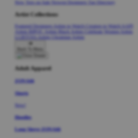
New Tees on Sale
Newest Designers
Tag Directory
Artist Collections
Featured Designers
Artists to Watch
Creators to Watch
AAPI
Artists
BIPOC Artists
Black Artists
Celebrate Women Artists
LGBTQIA Artists
Ukrainian Artists
Back To Menu
Adult Apparel
ZONA66
Shorts
New!
Hoodies
Long Sleeve ZONA66